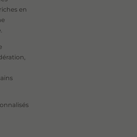
 riches en
ne
.
e
ération,
tains
sonnalisés