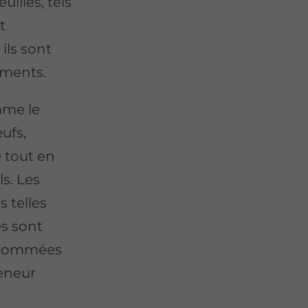
illes, tels
t
ils sont
iments.
mme le
ufs,
 tout en
s. Les
 telles
es sont
onsommées
teneur