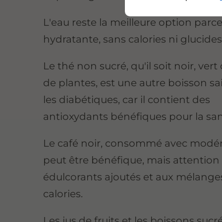
L'eau reste la meilleure option parce
hydratante, sans calories ni glucides
Le thé non sucré, qu'il soit noir, vert
de plantes, est une autre boisson s
les diabétiques, car il contient des
antioxydants bénéfiques pour la san
Le café noir, consommé avec modér
peut être bénéfique, mais attention
édulcorants ajoutés et aux mélange
calories.
Les jus de fruits et les boissons sucr