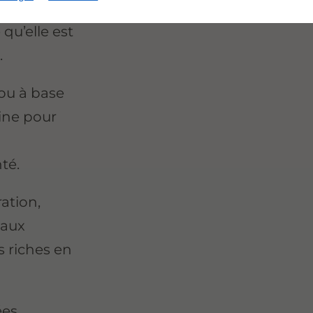
 qu’elle est
.
 ou à base
aine pour
té.
ation,
 aux
s riches en
ées