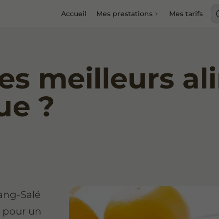
Accueil
Mes prestations
Mes tarifs
les meilleurs a
ue ?
tang-Salé
s pour un