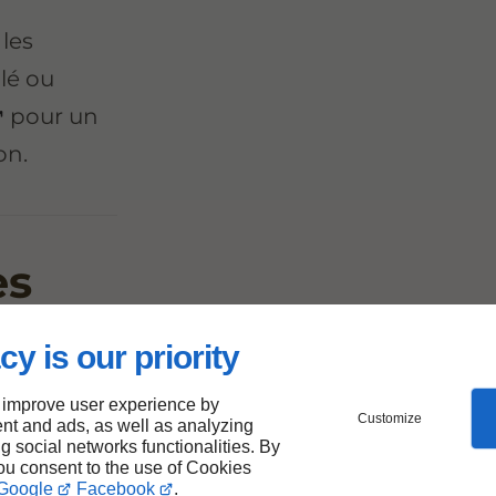
 les
lé ou
pour un
on.
es
ques
cy is our priority
 improve user experience by
s boissons
Customize
nt and ads, as well as analyzing
nt avoir un
ng social networks functionalities. By
you consent to the use of Cookies
Google
Facebook
.