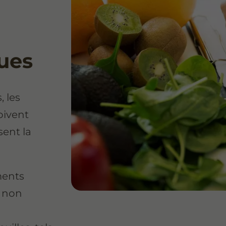
e
ques
, les
ivent
sent la
ments
s non